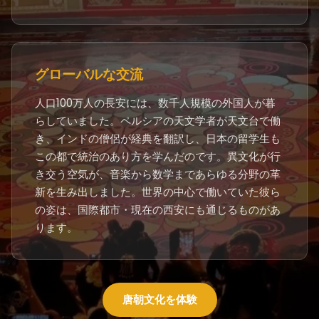
グローバルな交流
人口100万人の長安には、数千人規模の外国人が暮
らしていました。ペルシアの天文学者が天文台で働
き、インドの僧侶が経典を翻訳し、日本の留学生も
この都で統治のあり方を学んだのです。異文化が行
き交う空気が、音楽から数学まであらゆる分野の革
新を生み出しました。世界の中心で働いていた彼ら
の姿は、国際都市・現在の西安にも通じるものがあ
ります。
唐朝文化を体験