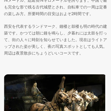
14メートル、総延長14キロメートルを誇ります。中国で最
も完全な形で残る古代城壁とされ、自転車での一周は定番
の楽しみ方。所要時間の目安はおよそ2時間です。
西安を代表するランドマーク、鐘楼と鼓楼も明の時代の建
築です。かつては朝に鐘を鳴らし、夕暮れには太鼓を打っ
て、街の人々に時刻を知らせていました。現在はライトア
ップされた姿が美しく、夜の写真スポットとしても人気。
周辺は夜景散歩にちょうどいいコースです。