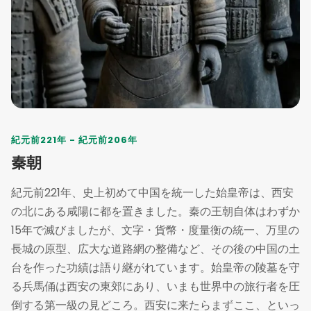
紀元前221年 - 紀元前206年
秦朝
紀元前221年、史上初めて中国を統一した始皇帝は、西安
の北にある咸陽に都を置きました。秦の王朝自体はわずか
15年で滅びましたが、文字・貨幣・度量衡の統一、万里の
長城の原型、広大な道路網の整備など、その後の中国の土
台を作った功績は語り継がれています。始皇帝の陵墓を守
る兵馬俑は西安の東郊にあり、いまも世界中の旅行者を圧
倒する第一級の見どころ。西安に来たらまずここ、といっ