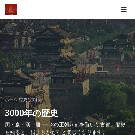
ホーム
›
歴史と文化
3000年の歴史
周・秦・漢・唐——13の王朝が都を置いた古都。歴史
を知ると、街歩きがもっと楽しくなります。