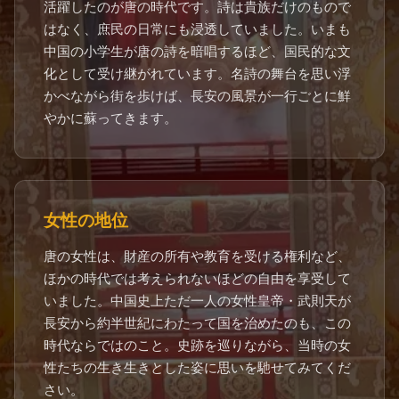
活躍したのが唐の時代です。詩は貴族だけのもので
はなく、庶民の日常にも浸透していました。いまも
中国の小学生が唐の詩を暗唱するほど、国民的な文
化として受け継がれています。名詩の舞台を思い浮
かべながら街を歩けば、長安の風景が一行ごとに鮮
やかに蘇ってきます。
女性の地位
唐の女性は、財産の所有や教育を受ける権利など、
ほかの時代では考えられないほどの自由を享受して
いました。中国史上ただ一人の女性皇帝・武則天が
長安から約半世紀にわたって国を治めたのも、この
時代ならではのこと。史跡を巡りながら、当時の女
性たちの生き生きとした姿に思いを馳せてみてくだ
さい。