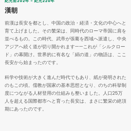
紀元前202年 - 紀元220年
漢朝
前漢は長安を都とし、中国の政治・経済・文化の中心へと
育て上げました。その繁栄は、同時代のローマ帝国に肩を
並べるもの。この時代、武帝が張騫を西域へ派遣し、中央
アジアへ続く道が切り開かれます——これが「シルクロー
ド」の幕開け。世界的に有名な「絹の道」の物語は、ここ
長安から始まったのです。
科学や技術が大きく進んだ時代でもあり、紙が発明された
のもこの頃。儒教が国家の基本思想となり、のちの科挙制
度につながる人材登用の仕組みも整いました。人口25万
人を超える国際都市へと育った長安は、まさに繁栄の絶頂
期にあったのです。