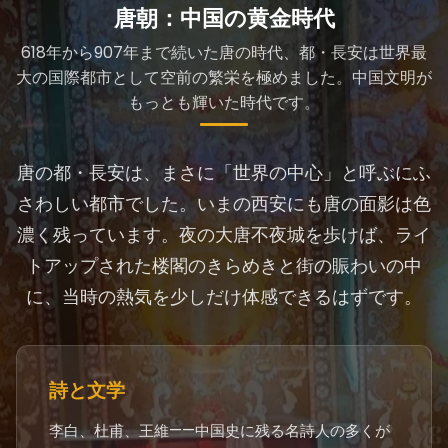
唐朝：中国の黄金時代
618年から907年まで続いた唐の時代、都・長安は世界最
大の国際都市として空前の繁栄を極めました。中国文明が
もっとも輝いた時代です。
唐の都・長安は、まさに「世界の中心」と呼ぶにふ
さわしい都市でした。いまの西安にも唐の面影は色
濃く残っています。夜の大唐不夜城を歩けば、ライ
トアップされた楼閣のきらめきと街の賑わいの中
に、当時の熱気を少しだけ体感できるはずです。
詩と文学
李白、杜甫、王維——中国史に残る名詩人の多くが