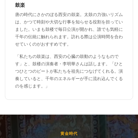
鼓楽
唐の時代にさかのぼる西安の鼓楽。太鼓の力強いリズム
は、かつて時刻や大切な行事を知らせる役割を担ってい
ました。いまも鼓楼で毎日公演が開かれ、誰でも気軽に
千年の伝統に触れられます。訪れる際は公演時間を合わ
せていくのがおすすめです。
「私たちの鼓楽は、西安の心臓の鼓動のようなもので
す」と、鼓楼の演奏者・李明華さんは話します。「ひと
つひとつのビートが私たちを祖先につなげてくれる。演
奏していると、千年のエネルギーが手に流れ込んでくる
のを感じます。」
黄金時代