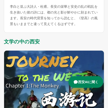
李白と並ぶ大詩人・杜甫。長安の栄華と安史の乱の戦乱を
生き抜いた彼の詩には、都の光と影が鮮やかに刻まれてい
ます。長安の時代背景を知ってから読むと、《登高》の風
景もいままでと違って見えてくるはずです。
文学の中の西安
西安AIに聞く