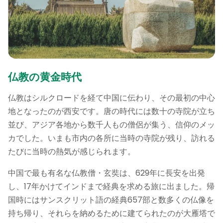
仏教の黄金時代
仏教はシルクロードを経て中国に伝わり、その最初の中心
地となったのが西安です。唐の時代には数十の寺院が立ち
並び、アジア各地から数千人もの僧侶が集う、信仰のメッ
カでした。いまも市内の各所に当時の寺院が残り、訪れる
たびに当時の熱気が感じられます。
中国で最も有名な仏教僧・玄奘は、629年に長安を出発
し、17年かけてインドまで経典を求める旅に出ました。帰
国時にはサンスクリット語の経典657部と数多くの仏像を
持ち帰り、それらを納めるために建てられたのが大雁塔で