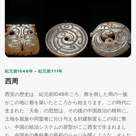
紀元前1046年 - 紀元前771年
西周
西安の歴史は、紀元前1046年ごろ、商を倒した周の一族
がこの地に都を築いたところから始まります。この時代に
生まれた「天命」の思想は、その後の中国政治の根幹に。
土地を親族や同盟者に分け与える封建制度もこの頃に整
い、中国の統治システムの原型がここ西安で生まれまし
た。中国史の教科書の最初のページを開くような、そんな