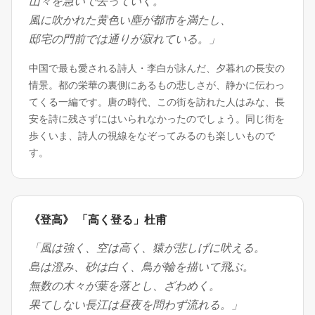
山々を急いで去っていく。
風に吹かれた黄色い塵が都市を満たし、
邸宅の門前では通りが寂れている。」
中国で最も愛される詩人・李白が詠んだ、夕暮れの長安の
情景。都の栄華の裏側にあるもの悲しさが、静かに伝わっ
てくる一編です。唐の時代、この街を訪れた人はみな、長
安を詩に残さずにはいられなかったのでしょう。同じ街を
歩くいま、詩人の視線をなぞってみるのも楽しいもので
す。
《登高》 「高く登る」杜甫
「風は強く、空は高く、猿が悲しげに吠える。
島は澄み、砂は白く、鳥が輪を描いて飛ぶ。
無数の木々が葉を落とし、ざわめく。
果てしない長江は昼夜を問わず流れる。」